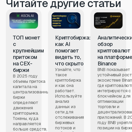
Читайте другие статьи
ТОП монет
Криптобиржа:
Аналитическ
с
как AI
обзор
крупнейшим
помогает
криптовалют
притоком
видеть то,
на платформ
на CEX-
что скрыто
Binance
биржи
Узнайте, что
BNB показывает
такое
устойчивый рост
В 2025 году
криптобиржа
экосистеме Binan
объемы притока
и как она
где криптовалют
капитала на
работает.
интегрируются с
централизованные
Используйте
блокчейном для
биржи
анализ
оптимизации
определяют
данных из
торговли и
движения
сети для
децентрализова
крипторынка.
отслеживания
приложений. В 2
Токены, куда
биржевых
году BNB укрепл
направляется
потоков и
позиции на бирже.
больше средств,