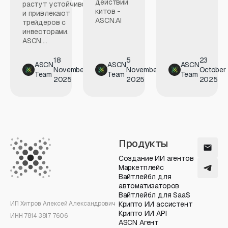
действий
растут устойчиво
китов -
и привлекают
ASCN.AI
трейдеров с
инвесторами.
ASCN....
18
5
23
ASCN
ASCN
ASCN
November
November
October
Team
Team
Team
2025
2025
2025
Продукты
Создание ИИ агентов
Маркетплейс
Вайтлейбл для
автоматизаторов
Вайтлейбл для SaaS
ИП Хитров Алексей Александрович
Крипто ИИ ассистент
Крипто ИИ API
ИНН 7814 3817 7606
ASCN Агент