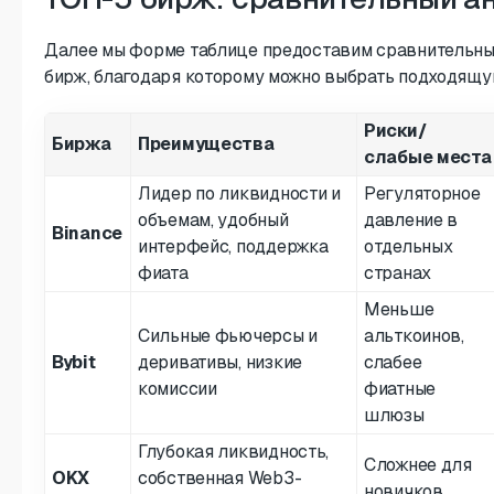
Далее мы форме таблице предоставим сравнительны
бирж, благодаря которому можно выбрать подходящ
Риски/
Биржа
Преимущества
слабые места
Лидер по ликвидности и
Регуляторное
объемам, удобный
давление в
Binance
интерфейс, поддержка
отдельных
фиата
странах
Меньше
Сильные фьючерсы и
альткоинов,
Bybit
деривативы, низкие
слабее
комиссии
фиатные
шлюзы
Глубокая ликвидность,
Сложнее для
OKX
собственная Web3-
новичков