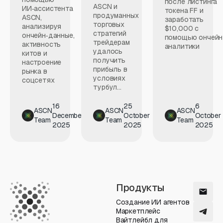
после листинга
ASCN и
ИИ‑ассистента
токена FF и
продуманных
ASCN,
заработать
торговых
анализируя
$10,000 с
стратегий
ончейн‑данные,
помощью ончейн
трейдерам
активность
аналитики
удалось
китов и
получить
настроение
прибыль в
рынка в
условиях
соцсетях
турбул...
16
25
6
ASCN
ASCN
ASCN
December
October
October
Team
Team
Team
2025
2025
2025
Продукты
Создание ИИ агентов
Маркетплейс
Вайтлейбл для