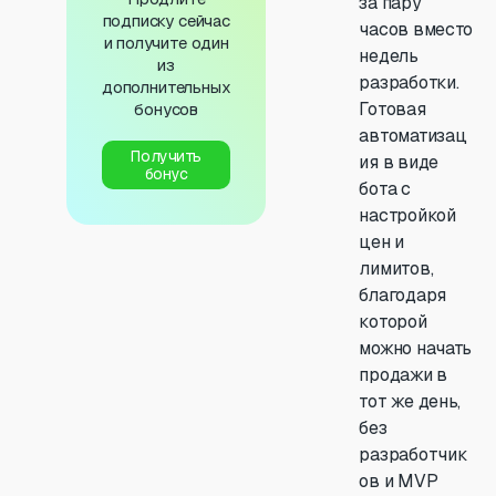
за пару
подписку сейчас
часов вместо
и получите один
недель
из
разработки.
дополнительных
Готовая
бонусов
автоматизац
Получить
ия в виде
бонус
бота с
настройкой
цен и
лимитов,
благодаря
которой
можно начать
продажи в
тот же день,
без
разработчик
ов и MVP