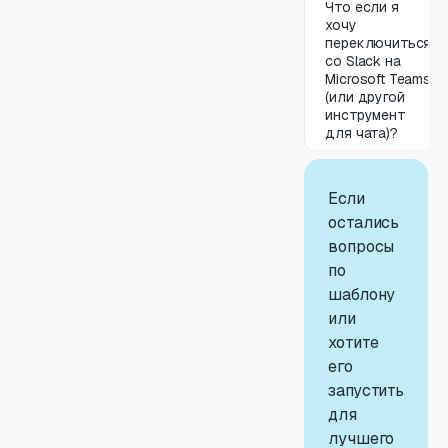
Что если я
хочу
переключиться
со Slack на
Microsoft Teams
(или другой
инструмент
для чата)?
Если
остались
вопросы
по
шаблону
или
хотите
его
запустить
для
лучшего