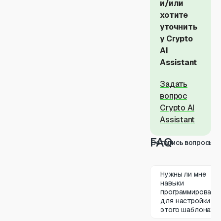
и/или
хотите
уточнить
у Crypto
AI
Assistant
Задать
вопрос
Crypto AI
Assistant
FAQ
Остались вопросы
Нужны ли мне
навыки
программировани
для настройки
этого шаблона?