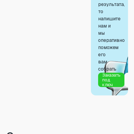
результата,
то
напишите
нам и
мы
оперативно
поможем
его
вам
собрать
Заказать
За
под
во
ключ