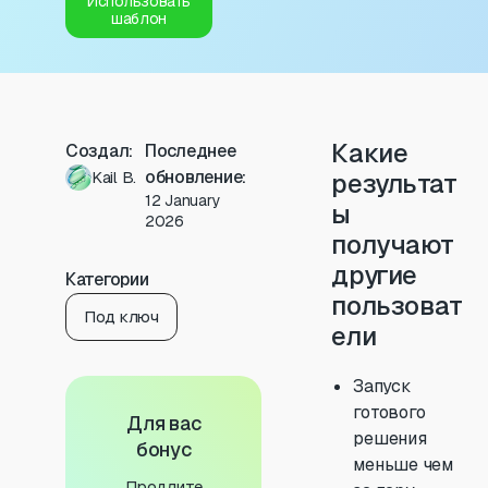
Использовать
шаблон
Какие
Создал:
Последнее
обновление:
Kail B.
результат
12 January
ы
2026
получают
другие
Категории
пользоват
Под ключ
ели
Запуск
готового
Для вас
решения
бонус
меньше чем
Продлите