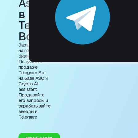
Assistant
в
Telegram
Bot
Зарабатывайте
на готовом
бизнесе.
Получите к
продаже
Telegram Bot
на базе ASCN
Crypto AI-
assistant.
Продавайте
его запросы и
зарабатывайте
звезды в
Telegram