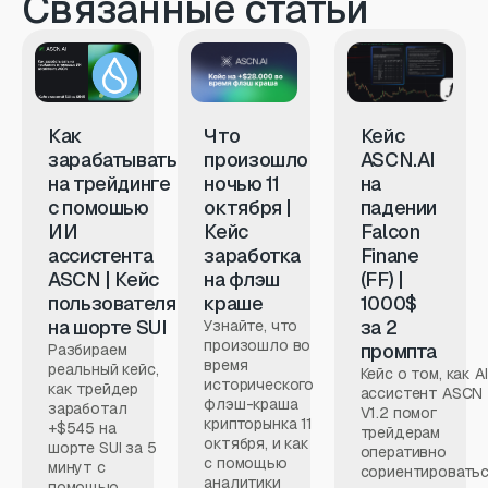
Связанные статьи
Как
Что
Кейс
зарабатывать
произошло
ASCN.AI
на трейдинге
ночью 11
на
с помошью
октября |
падении
ИИ
Кейс
Falcon
ассистента
заработка
Finane
ASCN | Кейс
на флэш
(FF) |
пользователя
краше
1000$
на шорте SUI
за 2
Узнайте, что
произошло во
промпта
Разбираем
время
реальный кейс,
Кейс о том, как AI
исторического
как трейдер
ассистент ASCN
флэш-краша
заработал
V1.2 помог
крипторынка 11
+$545 на
трейдерам
октября, и как
шорте SUI за 5
оперативно
с помощью
минут с
сориентировать
аналитики
помощью