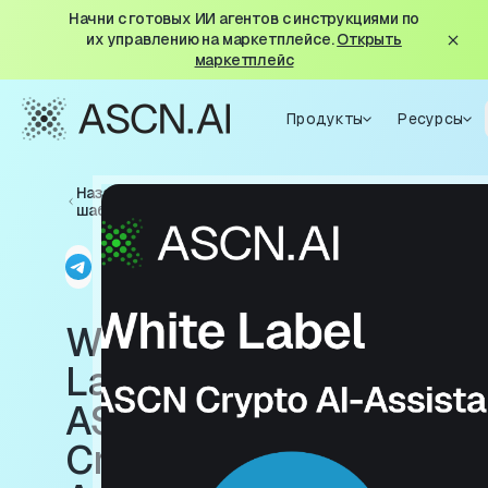
Начни с готовых ИИ агентов с инструкциями по
их управлению на маркетплейсе.
Открыть
маркетплейс
Продукты
Ресурсы
Назад к
шаблонам
White
Label
ASCN
Crypto AI