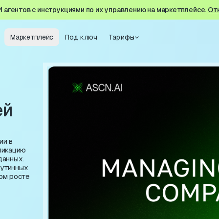
И агентов с инструкциями по их управлению на маркетплейсе.
От
Маркетплейс
Под ключ
Тарифы
ей
ии в
бликацию
данных.
рутинных
ом росте