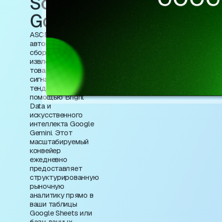
Scrape и
Google Gemini
ASCN.AI
автоматизирует
сбор данных с Etsy,
извлекая списки
товаров, цены и
сигналы о
тенденциях с
помощью Bright
Data и
искусственного
интеллекта Google
Gemini. Этот
масштабируемый
конвейер
ежедневно
предоставляет
структурированную
рыночную
аналитику прямо в
ваши таблицы
Google Sheets или
базу данных,