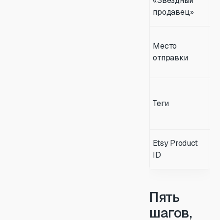
«Звездный
м
продавец»
St
О
Место
о
отправки
т
о
К
с
Теги
к
п
В
Etsy Product
и
ID
п
Пять
шагов,