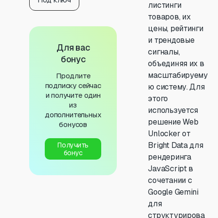
листинги
товаров, их
цены, рейтинги
и трендовые
Для вас
сигналы,
бонус
объединяя их в
масштабируему
Продлите
подписку сейчас
ю систему. Для
и получите один
этого
из
используется
дополнительных
решение Web
бонусов
Unlocker от
Bright Data для
Получить
бонус
рендеринга
JavaScript в
сочетании с
Google Gemini
для
структурирова