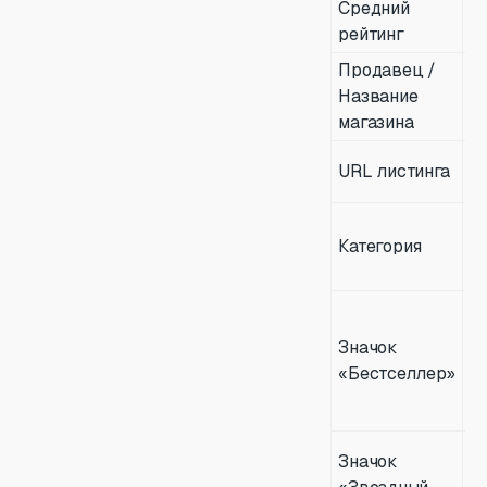
Средний
З
рейтинг
ре
Продавец /
Н
Название
м
магазина
Et
С
URL листинга
т
К
Категория
п
т
Д
и
Значок
с
«Бестселлер»
б
Et
Д
Значок
и