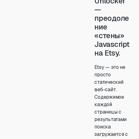
Unlocker
—
преодоле
ние
«стены»
Javascript
на Etsy.
Etsy — это не
просто
статический
веб-сайт.
Содержимое
каждой
страницы с
результатами
поиска
загружается с