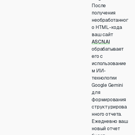
После
получения
необработанног
о HTML-кода
ваш сайт
ASCN.AI
обрабатывает
его с
использование
м ИИ-
технологии
Google Gemini
для
формирования
структурирова
нного отчета.
Ежедневно ваш
новый отчет