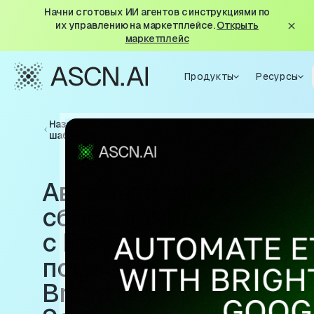
Начни с готовых ИИ агентов с инструкциями по
их управлению на маркетплейсе.
Открыть
маркетплейс
Продукты
Ресурсы
Назад к
шаблонам
Автоматизация
сбора данных
с Etsy с
помощью
Bright Data