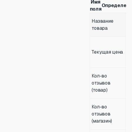
Имя
Определени
поля
П
Название
з
товара
л
Т
л
Текущая цена
(
со
О
Кол-во
к
отзывов
о
(товар)
д
О
Кол-во
к
отзывов
о
(магазин)
м