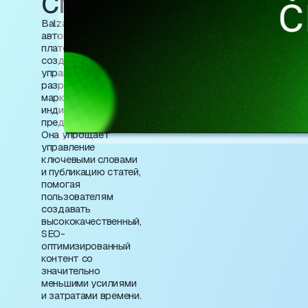
CMS)
Balzac — это
автоматизированная
платформа для
создания контента и
управления SEO,
разработанная для
маркетологов и
индивидуальных
предпринимателей.
Она упрощает
управление
ключевыми словами
и публикацию статей,
помогая
пользователям
создавать
высококачественный,
SEO-
оптимизированный
контент со
значительно
меньшими усилиями
и затратами времени.