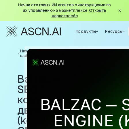
Начни с готовых ИИ агентов с инструкциями по
их управлению на маркетплейсе.
Открыть
маркетплейс
Продукты
Ресурсы
Назад к
шаблонам
Balzac —
SEO
контентный
движок
(keyword →