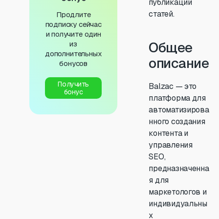
публикации
статей.
Продлите
подписку сейчас
и получите один
Общее
из
дополнительных
описание
бонусов
Получить
Balzac — это
бонус
платформа для
автоматизирова
нного создания
контента и
управления
SEO,
предназначенна
я для
маркетологов и
индивидуальны
х