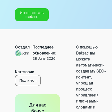
Использовать
шаблон
Создал:
Последнее
С помощью
обновление:
Balzac вы
John
28 June 2026
можете
автоматически
создавать SEO-
Категории
контент,
Под ключ
упрощая
процесс
управления
ключевыми
Для вас
словами и
бонус