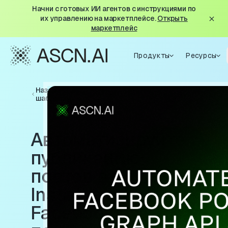
Начни с готовых ИИ агентов с инструкциями по
их управлению на маркетплейсе.
Открыть
маркетплейс
Продукты
Ресурсы
Назад к
шаблонам
Автоматизируйте
публикацию
постов в
Instagram и
Facebook с