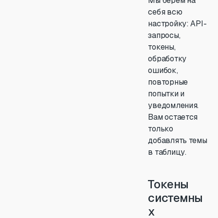
Мы берем на
себя всю
настройку: API-
запросы,
токены,
обработку
ошибок,
повторные
попытки и
уведомления.
Вам остается
только
добавлять темы
в таблицу.
Токены
системны
х