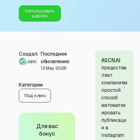
Использовать
шаблон
Создал:
Последнее
ASCN.AI
обновление:
John
предостав
13 May 2026
ляет
компаниям
Категории
простой
Под ключ
способ
автоматиз
ировать
публикаци
Для вас
и в
бонус
Instagram