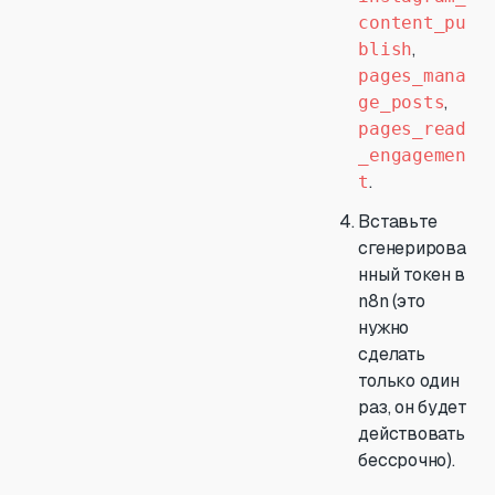
content_pu
,
blish
pages_mana
,
ge_posts
pages_read
_engagemen
.
t
Вставьте
сгенерирова
нный токен в
n8n (это
нужно
сделать
только один
раз, он будет
действовать
бессрочно).