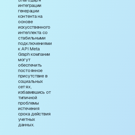
интеграции
генерации
контента на
основе
искусственного
интеллекта со
стабильными
подключениями
к API Meta
Graph компании
могут
обеспечить
постоянное
присутствие в
социальных
сетях,
избавившись от
типичной
проблемы
истечения
срока действия
учетных
данных.