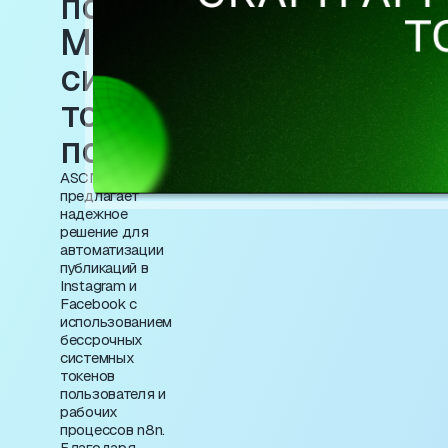
помощью API
Meta Graph и
системных
токенов
пользователей
ASCN.AI
предлагает
надежное
решение для
автоматизации
публикаций в
Instagram и
Facebook с
использованием
бессрочных
системных
токенов
пользователя и
рабочих
процессов n8n.
Благодаря