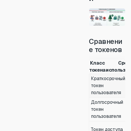
Сравнени
е токенов
Класс
Срок
токена
использо
Краткосрочный
токен
пользователя
Долгосрочный
токен
пользователя
Токен доступа