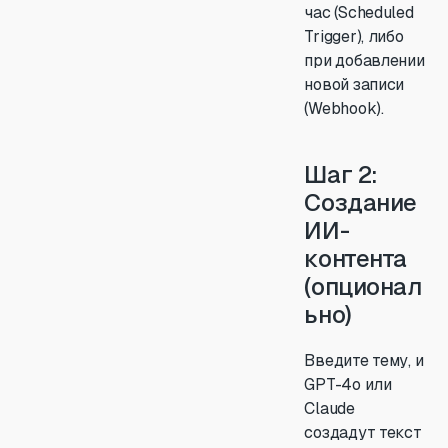
час (Scheduled
Trigger), либо
при добавлении
новой записи
(Webhook).
Шаг 2:
Создание
ИИ-
контента
(опционал
ьно)
Введите тему, и
GPT-4o или
Claude
создадут текст