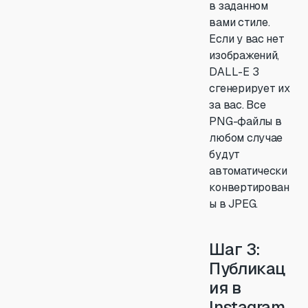
в заданном
вами стиле.
Если у вас нет
изображений,
DALL-E 3
сгенерирует их
за вас. Все
PNG-файлы в
любом случае
будут
автоматически
конвертирован
ы в JPEG.
Шаг 3:
Публикац
ия в
Instagram