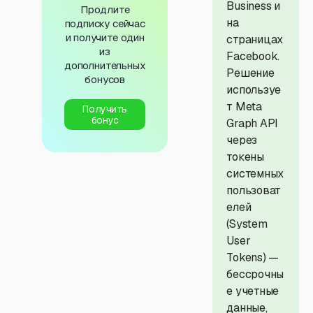
Business и
Продлите
на
подписку сейчас
и получите один
страницах
из
Facebook.
дополнительных
Решение
бонусов
используе
т Meta
Получить
бонус
Graph API
через
токены
системных
пользоват
елей
(System
User
Tokens) —
бессрочны
е учетные
данные,