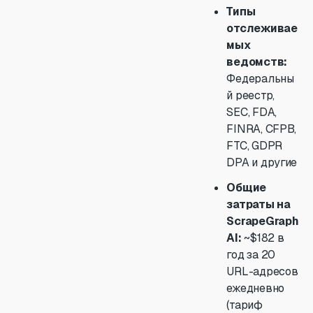
Типы
отслеживае
мых
ведомств:
Федеральны
й реестр,
SEC, FDA,
FINRA, CFPB,
FTC, GDPR
DPA и другие
Общие
затраты на
ScrapeGraph
AI:
~$182 в
год за 20
URL-адресов
ежедневно
(тариф