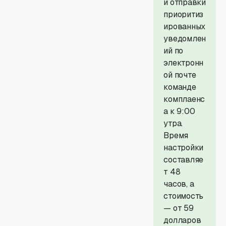
и отправки
приоритиз
ированных
уведомлен
ий по
электронн
ой почте
команде
комплаенс
а к 9:00
утра.
Время
настройки
составляе
т 48
часов, а
стоимость
— от 59
долларов