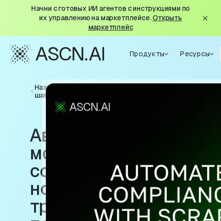
Начни с готовых ИИ агентов с инструкциями по
их управлению на маркетплейсе.
Открыть
маркетплейс
Продукты
Ресурсы
Назад к
шаблонам
Автоматизируйте
мониторинг
соблюдения
нормативных
требований с