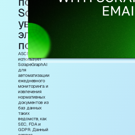
помощью
ScrapeGraphAI и
уведомлений по
электронной
почте
ASCN.AI
использует
ScrapeGraphAI
для
автоматизации
ежедневного
мониторинга и
извлечения
нормативных
документов из
баз данных
таких
ведомств, как
SEC, FDA и
GDPR. Данный
сервис