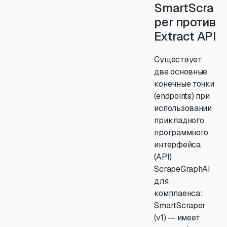
SmartScra
per против
Extract API
Существует
две основные
конечные точки
(endpoints) при
использовании
прикладного
программного
интерфейса
(API)
ScrapeGraphAI
для
комплаенса:
SmartScraper
(v1) — имеет