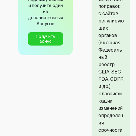
и получите один
поправок
из
с сайтов
дополнительных
регулирую
бонусов
щих
органов
Получить
бонус
(включая
Федераль
ный
реестр
США, SEC,
FDA, GDPR
и др.),
классифи
кации
изменений,
определен
ия
срочности