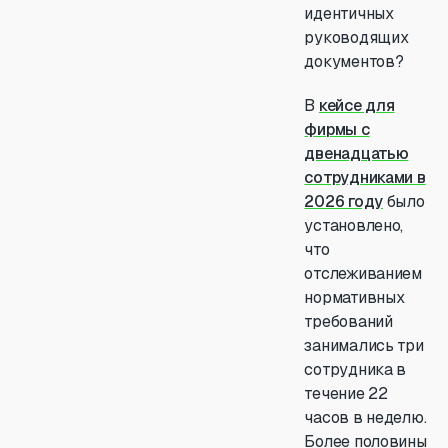
идентичных
руководящих
документов?
В
кейсе для
фирмы с
двенадцатью
сотрудниками в
2026 году
было
установлено,
что
отслеживанием
нормативных
требований
занимались три
сотрудника в
течение 22
часов в неделю.
Более половины