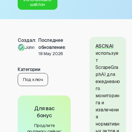
шаблон
Создал:
Последнее
ASCN.AI
обновление:
John
используе
18 May 2026
т
ScrapeGra
Категории
phAI для
Под ключ
ежедневно
го
мониторин
га и
Для вас
извлечени
бонус
я
нормативн
Продлите
ых актов и
подписку сейчас