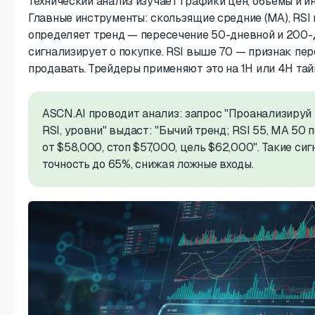
Технический анализ изучает графики цен, объемы и и
Главные инструменты: скользящие средние (MA), RSI
определяет тренд — пересечение 50-дневной и 200-
сигнализирует о покупке. RSI выше 70 — признак пе
продавать. Трейдеры применяют это на 1H или 4H та
ASCN.AI проводит анализ: запрос "Проанализируй 
RSI, уровни" выдаст: "Бычий тренд; RSI 55, MA 50 
от $58,000, стоп $57,000, цель $62,000". Такие с
точность до 65%, снижая ложные входы.