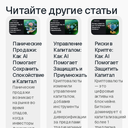
Читайте другие статьи
Панические
Управление
Риски в
Продажи:
Капиталом:
Крипте:
Как AI
Как AI
Как AI
Помогает
Помогает
Помогает
Сохранить
Защищать и
Защитить
Спокойствие
Приумножать
Капитал
и Капитал
Криптовалюты
Криптовалюты
изменили
— это
Панические
управление
цифровые
продажи
капиталом,
активы на
возникают
добавив
блокчейне.
на рынке во
инструменты
Биткоин
время
для
доминирует с
спадов,
диверсификации
капитализацией
когда
за пределами
более 1
инвесторы
традиционных
триллиона