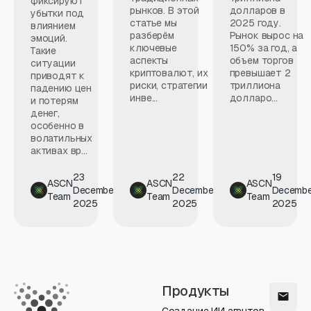
фиксируют
рынков. В этой
долларов в
убытки под
статье мы
2025 году.
влиянием
разберём
Рынок вырос на
эмоций.
ключевые
150% за год, а
Такие
аспекты
объем торгов
ситуации
криптовалют, их
превышает 2
приводят к
риски, стратегии
триллиона
падению цен
инве...
долларо...
и потерям
денег,
особенно в
волатильных
активах вр...
23
22
19
ASCN
ASCN
ASCN
December
December
Decembe
Team
Team
Team
2025
2025
2025
Продукты
Создание ИИ агентов