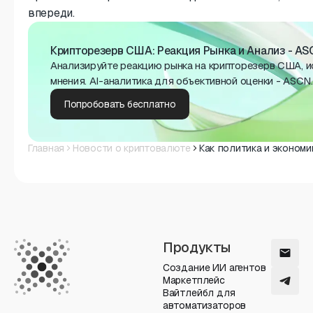
впереди.
Крипторезерв США: Реакция Рынка и Анализ - AS
Анализируйте реакцию рынка на крипторезерв США, ис
мнения. AI-аналитика для объективной оценки - ASCN.
Попробовать бесплатно
Главная
Новости о криптовалюте
Как политика и эконом
Продукты
Создание ИИ агентов
Маркетплейс
Вайтлейбл для
автоматизаторов