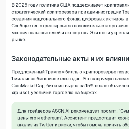
В 2025 году политика США поддерживает криптовалю
стратегический крипторезерв при администрации Тра
создании национального фонда цифровых активов, вк
Сообщество отреагировало положительно и организо
мнения пользователей и экспертов. Эти шаги укрепл
рынке.
Законодательные акты и их влиян
Предложенный Трампом билль о крипторезерве позво
1 миллиона биткоинов ежегодно. Это напрямую влияе
CoinMarketCap, биткоин вырос на 15% после объявле
xrp и sol, увеличив торговлю на биржах.
Для трейдеров ASCN.AI рекомендует промпт: "Сум
цены xrp и ethereum". Ассистент предоставит хрон
анализ из Twitter и риски, чтобы помочь принять о