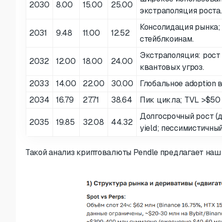
2030
8.00
15.00
25.00
экстраполяция роста.
Консолидация рынка; 
2031
9.48
11.00
12.52
стейблкоинам.
Экстраполяция: рост 
2032
12.00
18.00
24.00
квантовых угроз.
2033
14.00
22.00
30.00
Глобальное adoption 
2034
16.79
27.71
38.64
Пик цикла; TVL >$50
Долгосрочный рост (д
2035
19.85
32.08
44.32
yield; пессимистичны
Такой анализ криптовалюты Pendle предлагает наш