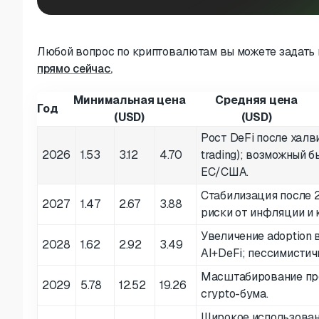
Любой вопрос по криптовалютам вы можете задать 
прямо сейчас.
Минимальная цена
Средняя цена
Год
(USD)
(USD)
Рост DeFi после халви
2026
1.53
3.12
4.70
trading); возможный 
ЕС/США.
Стабилизация после 2
2027
1.47
2.67
3.88
риски от инфляции и 
Увеличение adoption в
2028
1.62
2.92
3.49
AI+DeFi; пессимисти
Масштабирование про
2029
5.78
12.52
19.26
crypto-бума.
Широкое использовани