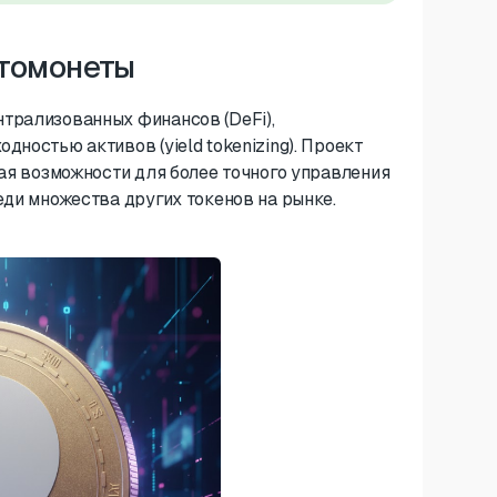
птомонеты
трализованных финансов (DeFi),
ностью активов (yield tokenizing). Проект
вая возможности для более точного управления
еди множества других токенов на рынке.