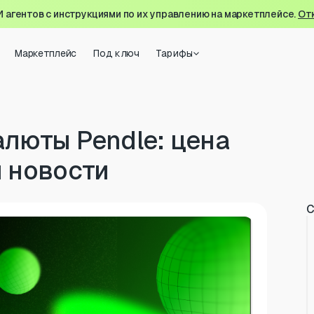
И агентов с инструкциями по их управлению на маркетплейсе.
От
Маркетплейс
Под ключ
Тарифы
алюты Pendle: цена
и новости
С