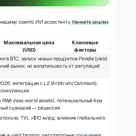
нашему крипто ИИ ассистенту.
Начните анализ
Максимальная цена
Ключевые
(USD)
факторы
нга BTC; запуск новых продуктов Pendle (yield
бычий рынок, но волатильность от регуляций
026; интеграции с L2 (Arbitrum/Optimism);
конкуренции.
 RWA (real-world assets); потенциальный бум
чный сценарий — рецессия.
токола; TVL >$10 млрд; влияние глобального
е в yield farming; регуляторные улучшения;