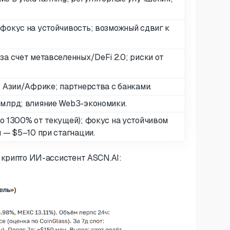
фокус на устойчивость; возможный сдвиг к
за счет метавселенных/DeFi 2.0; риски от
в Азии/Африке; партнерства с банками.
 млрд; влияние Web3-экономики.
о 1300% от текущей); фокус на устойчивом
й — $5–10 при стагнации.
 крипто ИИ-ассистент ASCN.AI: