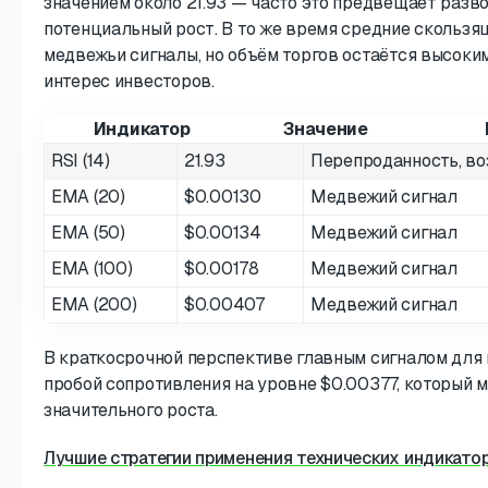
значением около 21.93 — часто это предвещает разво
потенциальный рост. В то же время средние скольз
медвежьи сигналы, но объём торгов остаётся высоким
интерес инвесторов.
Индикатор
Значение
RSI (14)
21.93
Перепроданность, во
EMA (20)
$0.00130
Медвежий сигнал
EMA (50)
$0.00134
Медвежий сигнал
EMA (100)
$0.00178
Медвежий сигнал
EMA (200)
$0.00407
Медвежий сигнал
В краткосрочной перспективе главным сигналом для 
пробой сопротивления на уровне $0.00377, который 
значительного роста.
Лучшие стратегии применения технических индикато