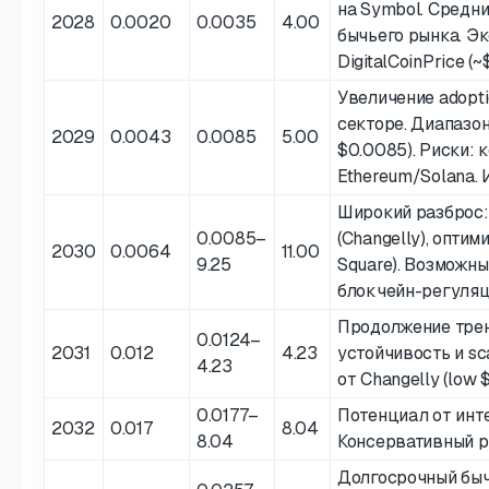
на Symbol. Средни
2028
0.0020
0.0035
4.00
бычьего рынка. Э
DigitalCoinPrice (
Увеличение adopt
секторе. Диапазон 
2029
0.0043
0.0085
5.00
$0.0085). Риски: 
Ethereum/Solana. 
Широкий разброс:
0.0085–
(Changelly), оптим
2030
0.0064
11.00
9.25
Square). Возможны
блокчейн-регуляци
Продолжение трен
0.0124–
2031
0.012
4.23
устойчивость и sc
4.23
от Changelly (low 
0.0177–
Потенциал от интег
2032
0.017
8.04
8.04
Консервативный 
Долгосрочный быч