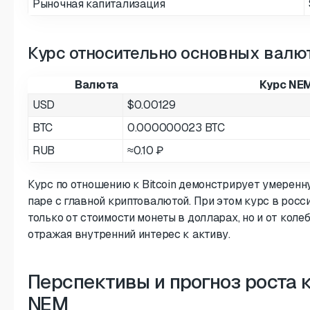
Рыночная капитализация
Курс относительно основных валют
Валюта
Курс NE
USD
$0.00129
BTC
0.000000023 BTC
RUB
≈0.10 ₽
Курс по отношению к Bitcoin демонстрирует умерен
паре с главной криптовалютой. При этом курс в росс
только от стоимости монеты в долларах, но и от коле
отражая внутренний интерес к активу.
Перспективы и прогноз роста
NEM