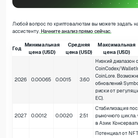
Любой вопрос по криптовалютам вы можете задать 
ассистенту.
Начните анализ прямо сейчас.
Минимальная
Средняя
Максимальная
Год
цена (USD)
цена (USD)
цена (USD)
Низкий диапазон 
CoinCodex/WalletI
CoinLore. Возможн
2026
0.00065
0.0015
3.60
обновлений Symbol
риски от регуляци
ЕС).
Стабилизация пос
2027
0.0012
0.0020
2.51
рыночного цикла.
в Азии. Консерва
Потенциал от NFT