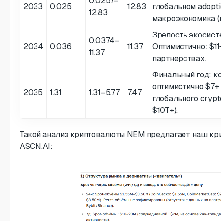
0.0257–
2033
0.025
12.83
глобальном adopti
12.83
макроэкономика (
Зрелость экосист
0.0374–
2034
0.036
11.37
Оптимистично: $11
11.37
партнерствах.
Финальный год: ко
оптимистично $7+ (
2035
1.31
1.31–5.77
7.47
глобального cryp
$10T+).
Такой анализ криптовалюты NEM предлагает наш кр
ASCN.AI: