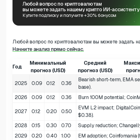
Любой вопрос по криптовалютам
вы можете задать нашему крипто ИИ-ассистенту
Купите подписку и получите +30% бонусом
Любой вопрос по криптовалютам вы можете задать н
Начните анализ прямо сейчас.
Минимальный
Средний
Макс
Год
прогноз (USD)
прогноз (USD)
прогн
Bearish short-term, EMA se
2025
0.09
0.12
0.36
base).
2026
0.09
0.12
0.36
Burn 100M potential; CoinMa
EVM L2 impact; DigitalCoin
2027
0.12
0.20
0.50
$0.38).
2028
0.15
0.30
0.70
Supply reduction; Changell
2029
0.20
0.40
1.00
EM adoption; Coinfomania (