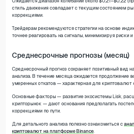
Ожидается диапазон колебаний около $0,21–$0,22 (при
стиль движения совпадает с текущим состоянием рын
коррекциями.
Трейдерам рекомендуются стратегии на основе инди
точнее реагировать на сигналы, минимизируя риски и
Среднесрочные прогнозы (месяц)
Среднесрочный прогноз сохраняет позитивный вид н
анализа. В течение месяца ожидается продолжение в
умеренных откатов — характерная для криптовалют 
Основные факторы — развитие экосистемы Lisk, рас
крипторынок — дают основания предполагать постеп
коррекциями по пути.
Для детального анализа полезно ознакомиться с
ана
криптовалют на платформе Binance
.