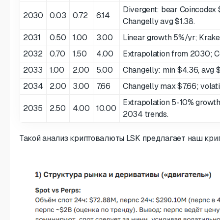
Divergent: bear Coincodex $
2030
0.03
0.72
6.14
Changelly avg $1.38.
2031
0.50
1.00
3.00
Linear growth 5%/yr; Kraken
2032
0.70
1.50
4.00
Extrapolation from 2030; Co
2033
1.00
2.00
5.00
Changelly: min $4.36, avg 
2034
2.00
3.00
7.66
Changelly max $7.66; volatil
Extrapolation 5-10% growth;
2035
2.50
4.00
10.00
2034 trends.
Такой анализ криптовалюты LSK предлагает наш кри