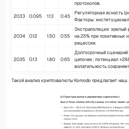
протоколов.
Регуляторная ясность (p
2033
0.095
1.13
0.45
Факторы: институционал
Экстраполяция: зрелый 
2034
0.12
1.50
0.55
на 25% при позитивных н
рецессии.
Долгосрочный сценарий:
2035
0.13
1.80
0.65
цепочек; потенциал +28
волатильность сохраняет
Такой анализ криптовалюты Komodo предлагает наш 