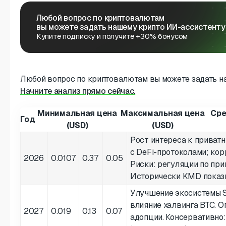
Любой вопрос по криптовалютам
вы можете задать нашему крипто ИИ-ассистенту
Купите подписку и получите +30% бонусом
Любой вопрос по криптовалютам вы можете задать н
Начните анализ прямо сейчас.
Минимальная цена
Максимальная цена
Сре
Год
(USD)
(USD)
Рост интереса к приват
с DeFi-протоколами; кор
2026
0.0107
0.37
0.05
Риски: регуляции по при
Исторически KMD показ
Улучшение экосистемы S
влияние халвинга BTC. О
2027
0.019
0.13
0.07
адопции. Консервативно: