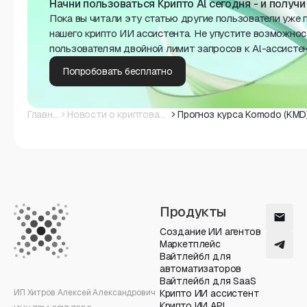
Начни пользоваться Крипто Al сегодня - и получ
Пока вы читали эту статью другие пользователи уже 
нашего крипто ИИ ассистента. Не упустите возможнос
пользователям двойной лимит запросов к Al-ассисте
Попробовать бесплатно
Главная
Новости о криптовалюте
Продукты
Создание ИИ агентов
Маркетплейс
Вайтлейбл для
автоматизаторов
Вайтлейбл для SaaS
ИП Хитров Алексей Александрович
Крипто ИИ ассистент
Крипто ИИ API