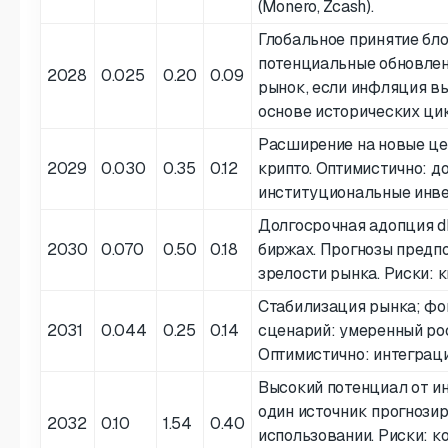
(Monero, Zcash).
Глобальное принятие бл
потенциальные обновлен
2028
0.025
0.20
0.09
рынок, если инфляция вы
основе исторических ци
Расширение на новые цепо
2029
0.030
0.35
0.12
крипто. Оптимистично: д
институциональные инве
Долгосрочная адопция d
2030
0.070
0.50
0.18
биржах. Прогнозы предп
зрелости рынка. Риски: 
Стабилизация рынка; фо
2031
0.044
0.25
0.14
сценарий: умеренный ро
Оптимистично: интеграц
Высокий потенциал от ин
один источник прогнозир
2032
0.10
1.54
0.40
использовании. Риски: к