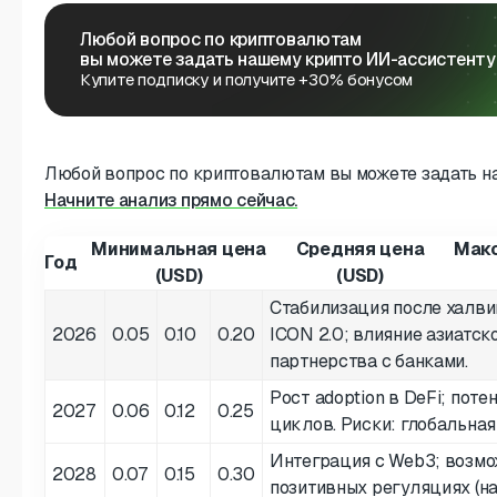
Любой вопрос по криптовалютам
вы можете задать нашему крипто ИИ-ассистенту
Купите подписку и получите +30% бонусом
Любой вопрос по криптовалютам вы можете задать н
Начните анализ прямо сейчас.
Минимальная цена
Средняя цена
Макс
Год
(USD)
(USD)
Стабилизация после халви
2026
0.05
0.10
0.20
ICON 2.0; влияние азиатск
партнерства с банками.
Рост adoption в DeFi; пот
2027
0.06
0.12
0.25
циклов. Риски: глобальная
Интеграция с Web3; возмо
2028
0.07
0.15
0.30
позитивных регуляциях (на