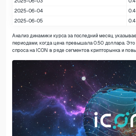
2025-06-03
0.4
2025-06-04
0.
2025-06-05
0.4
Анализ динамики курса за последний месяц указывае
периодами, когда цена превышала 0.50 доллара. Это
спроса на ICON в ряде сегментов крипторынка и по