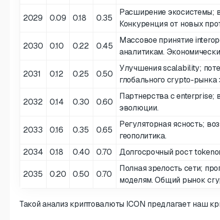
Расширение экосистемы; в
2029
0.09
0.18
0.35
Конкуренция от новых про
Массовое принятие interope
2030
0.10
0.22
0.45
аналитикам. Экономически
Улучшения scalability; по
2031
0.12
0.25
0.50
глобального crypto-рынка 
Партнерства с enterprise;
2032
0.14
0.30
0.60
эволюции.
Регуляторная ясность; воз
2033
0.16
0.35
0.65
геополитика.
2034
0.18
0.40
0.70
Долгосрочный рост tokeno
Полная зрелость сети; про
2035
0.20
0.50
0.70
моделям. Общий рынок cryp
Такой анализ криптовалюты ICON предлагает наш кр