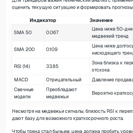
Для трейдеров важен технический анализ с примене
оценить текущую ситуацию и формировать прогнозы
Индикатор
Значение
Цена ниже 50-дне
SMA 50
0.067
медвежий тренд
Цена ниже долго
SMA 200
0.109
нисходящего трен
Зона близка к пе
RSI (14)
33.85
отскока
MACD
Отрицательный
Давление продавц
Свечные
Преобладают
Вероятно краткос
модели
медвежьи
Несмотря на медвежьи сигналы, близость RSI к пере
дают базу для возможного краткосрочного роста.
Чтобы тренд стал бычьим, цена должна пробить уро