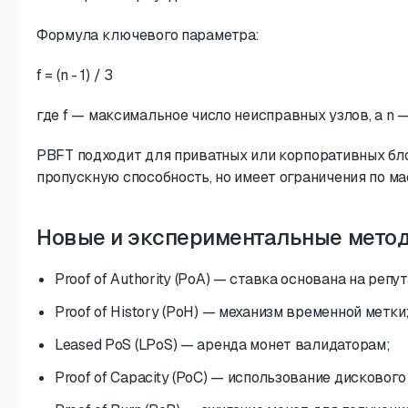
Формула ключевого параметра:
f = (n - 1) / 3
где
f
— максимальное число неисправных узлов, а
n
—
PBFT подходит для приватных или корпоративных бл
пропускную способность, но имеет ограничения по м
Новые и экспериментальные мето
Proof of Authority (PoA) — ставка основана на репу
Proof of History (PoH) — механизм временной метки
Leased PoS (LPoS) — аренда монет валидаторам;
Proof of Capacity (PoC) — использование дисковог