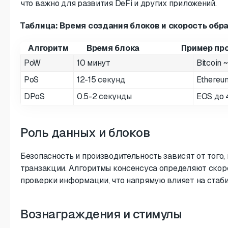
что важно для развития DeFi и других приложений.
Таблица: Время создания блоков и скорость обр
Алгоритм
Время блока
Пример про
PoW
10 минут
Bitcoin 
PoS
12-15 секунд
Ethereu
DPoS
0.5-2 секунды
EOS до
Роль данных и блоков
Безопасность и производительность зависят от того,
транзакции. Алгоритмы консенсуса определяют скоро
проверки информации, что напрямую влияет на стаби
Вознаграждения и стимулы