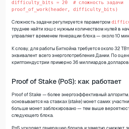
difficulty_bits = 20  # сложность задачи

Сложность задачи регулируется параметром
diffic
труднее найти хэш с нужным количеством нулей в на
управляет временем генерации блока — около 10 минут
К слову, для работы Биткойна требуется около 32 ТВ
эквивалент всего энергопотребления Дании. По оцен
криптоиндустрии примерно 36 миллиардов долларов 
Proof of Stake (PoS): как работает
Proof of Stake — более энергоэффективный алгоритм
основывается на ставках (stake) монет самих участн
больше монет заблокировано — тем выше вероятнос
следующего блока.
PoS ускоряет генерацию блоков и заметно снижает 