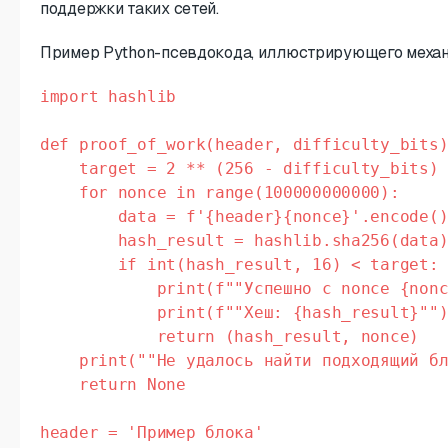
поддержки таких сетей.
Пример Python-псевдокода, иллюстрирующего меха
import hashlib

def proof_of_work(header, difficulty_bits)
    target = 2 ** (256 - difficulty_bits)

    for nonce in range(100000000000):

        data = f'{header}{nonce}'.encode()
        hash_result = hashlib.sha256(data)
        if int(hash_result, 16) < target:

            print(f""Успешно с nonce {nonc
            print(f""Хеш: {hash_result}"")
            return (hash_result, nonce)

    print(""Не удалось найти подходящий бл
    return None

header = 'Пример блока'
