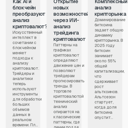
Как AI и
Открытие
Комплексный
блокчейн
новых
анализ
преобразуют
возможностей
крипторынка
анализ
через ИИ-
Доминирование
биткоина
криптовалют?
анализ
задает общую
трейдинга
Искусственный
динамику
интеллект в
криптовалют
крипторынка. В
сочетании с
Паттерны на
2025 году
блокчейном
графиках
биткоин
меняет
криптовалют
занимает
подходы к
определяют
около 55%
анализу
движение цен и
общей
криптовалют.
позволяют
капитализации,
Трейдеры и
трейдерам
что
аналитики
прогнозировать
сдерживает
теперь
тренды. В
рост
используют
торговле
альткоинов.
инструменты
криптовалютой
Альтсезон
для обработки
технический
стартует,
больших
анализ
когда доля
объемов
опирается на
биткоина
данных в
классические
опустит...
реальном
паттерны, где
времени. Пл...
линии подде...