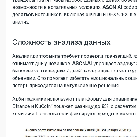
возможности в волатильных условиях.
ASCN.AI
собир
десятков источников, включая ончейн и DEX/CEX, и
анализ.
Сложность анализа данных
Анализ крипторынка требует проверки транзакций, хо
отнимает дни у новичков.
ASCN.AI
упрощает задачу: 
биткоина за последние 7 дней" возвращает отчет с у
объемами. Это помогает избегать эмоциональных оши
потерь приходится на импульсивные решения.
Арбитражники используют платформу для сравнения
Binance и KuCoin" покажет разницу до
2%
, с расчето
комиссий. Пользователи фиксируют доходы в момент