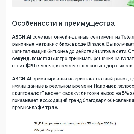
Особенности и преимущества
ASCN.AI
сочетает ончейн-данные, сентимент из Telegr
рыночные метрики с бирж вроде Binance. Вы получает
капитализации биткоина до действий китов в сети. О
секунд,
помогая быстро принимать решения на волат
стоит
$29
в месяц и заменяет несколько дорогих ана
ASCN.AI
ориентирована на криптовалютный рынок, г
нужны данные в реальном времени. Например, запрос
криптовалют" вернет сводку: биткоин вырос на
5%
з
показывает восходящий тренд благодаря обновления
превысила
$2 трлн.