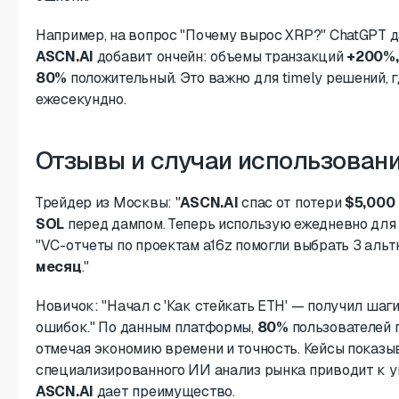
Например, на вопрос "Почему вырос XRP?" ChatGPT д
ASCN.AI
добавит ончейн: объемы транзакций
+200%,
80%
положительный. Это важно для timely решений, 
ежесекундно.
Отзывы и случаи использован
Трейдер из Москвы: "
ASCN.AI
спас от потери
$5,000
SOL
перед дампом. Теперь использую ежедневно для 
"VC-отчеты по проектам a16z помогли выбрать 3 аль
месяц
."
Новичок: "Начал с 'Как стейкать ETH' — получил шаги
ошибок." По данным платформы,
80%
пользователей 
отмечая экономию времени и точность. Кейсы показы
специализированного ИИ анализ рынка приводит к 
ASCN.AI
дает преимущество.