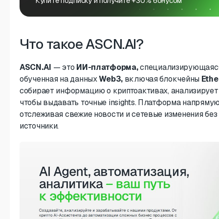
Купите подписку и получите +30% бонусом
Что такое ASCN.AI?
ASCN.AI
— это
ИИ-платформа,
специализирующаяся
обученная на данных
Web3,
включая блокчейны
Eth
собирает информацию о криптоактивах, анализирует 
чтобы выдавать точные insights. Платформа напряму
отслеживая свежие новости и сетевые изменения без
источники.