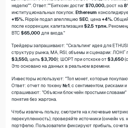
неделю"". Ответ:""Биткоин достиг
$70,000,
рост на
8
институциональных покупок.
Ethereum
консолидируе
+15%.
Ripple подал апелляцию
SEC
, цена
+4%.
Общий 
после коррекции, капитализация
$2.5 трлн.
Рекоменд
BTC
$65,000
для входа."
Трейдеры запрашивают: "Скальпинг идея для ETHUSD
структуру рынка, MA, RSI, объемы и сценарии: ЛОНГ
$3,550,
цель
$3,700
); ШОРТ при отскоке от
$3,650
(
Это основано на данных в реальном времени.
Инвесторы используют: "Топ монет, которые покупаю
Ответ: отчет по токену
№1
, с сентиментом, рисками 
спрашивают: "Объясни блокчейн простыми словами" 
понятия без жаргона.
Чтобы извлечь пользу, смотрите на ключевые метрики
перекупленность), проверяйте источники (ончейн vs. 
портфелю. Пользователи фиксируют прибыль, сочета