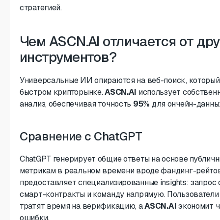
стратегией.
Чем ASCN.AI отличается от дру
инструментов?
Универсальные ИИ опираются на веб-поиск, который
быстром крипторынке.
ASCN.AI
использует собственн
анализ, обеспечивая точность
95%
для ончейн-данны
Сравнение с ChatGPT
ChatGPT генерирует общие ответы на основе публичны
метрикам в реальном времени вроде фандинг-рейтов
предоставляет специализированные insights: запрос о
смарт-контракты и команду напрямую. Пользователи 
тратят время на верификацию, а
ASCN.AI
экономит ч
ошибки.