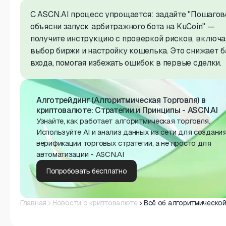
С ASCN.AI процесс упрощается: задайте "Пошагов
объясни запуск арбитражного бота на KuCoin" —
получите инструкцию с проверкой рисков, включа
выбор биржи и настройку кошелька. Это снижает 
входа, помогая избежать ошибок в первые сделки.
Алготрейдинг (Алгоритмическая Торговля) в
криптовалюте: Стратегии и Принципы - ASCN.AI
Узнайте, как работает алгоритмическая торговля.
Используйте AI и анализ данных из сети для создания
верификации торговых стратегий, а не просто для
автоматизации - ASCN.AI
Попробовать бесплатно
Главная
Новости о криптовалюте
Всё об алгоритмической