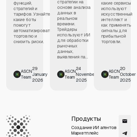
стратегии на
функций,
какие сервисы
основе анализа
стратегий и
используют
данных в
тарифов. Узнайте,
искусственный
реальном
какие боты
интеллект и
времени.
помогут
как применять
Трейдеры
автоматизировать
сигналы для
используют ИИ
торговлю и
прибыльной
для обработки
снизить риски.
торговли.
рыночных
данных,
выявления па...
29
24
20
ASCN
ASCN
ASCN
January
November
October
Team
Team
Team
2026
2025
2025
Продукты
Создание ИИ агентов
Маркетплейс