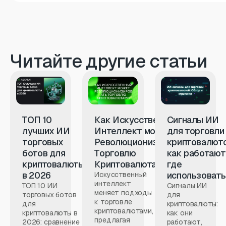
Читайте другие статьи
ТОП 10
Как Искусственный
Сигналы ИИ
лучших ИИ
Интеллект может
для торговли
торговых
Революционизировать
криптовалют
ботов для
Торговлю
как работают
криптовалюты
Криптовалютами
где
в 2026
использовать
Искусственный
интеллект
ТОП 10 ИИ
Сигналы ИИ
меняет подходы
торговых ботов
для
к торговле
для
криптовалюты:
криптовалютами,
криптовалюты в
как они
предлагая
2026: сравнение
работают,