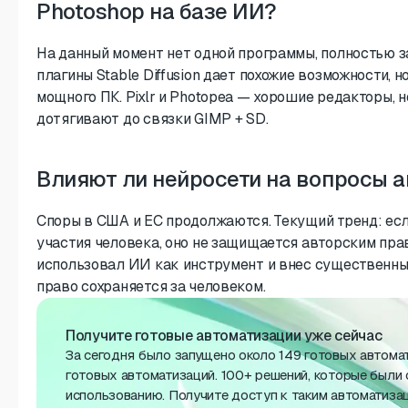
Photoshop на базе ИИ?
На данный момент нет одной программы, полностью 
плагины Stable Diffusion дает похожие возможности, н
мощного ПК. Pixlr и Photopea — хорошие редакторы, 
дотягивают до связки GIMP + SD.
Влияют ли нейросети на вопросы а
Споры в США и ЕС продолжаются. Текущий тренд: ес
участия человека, оно не защищается авторским прав
использовал ИИ как инструмент и внес существенные
право сохраняется за человеком.
Получите готовые автоматизации уже сейчас
За сегодня было запущено около 149 готовых автома
готовых автоматизаций. 100+ решений, которые были 
использованию. Получите доступ к таким автоматиза