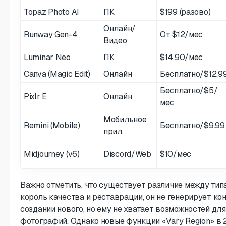
Topaz Photo AI
ПК
$199 (разово)
Онлайн/
Runway Gen-4
От $12/мес
Видео
Luminar Neo
ПК
$14.90/мес
Canva (Magic Edit)
Онлайн
Бесплатно/$12.9
Бесплатно/$5/
Pixlr E
Онлайн
мес
Мобильное
Remini (Mobile)
Бесплатно/$9.99
прил.
Midjourney (v6)
Discord/Web
$10/мес
Важно отметить, что существует различие между тип
король качества и реставрации, он не генерирует кон
создании нового, но ему не хватает возможностей 
фотографий. Однако новые функции «Vary Region» в 