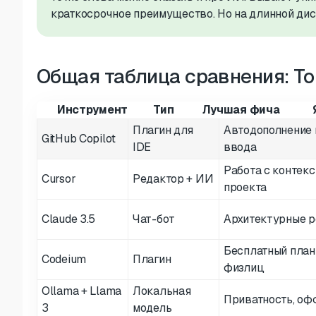
краткосрочное преимущество. Но на длинной дис
Общая таблица сравнения: То
Инструмент
Тип
Лучшая фича
Плагин для
Автодополнение 
GitHub Copilot
IDE
ввода
Работа с контек
Cursor
Редактор + ИИ
проекта
Claude 3.5
Чат-бот
Архитектурные 
Бесплатный план
Codeium
Плагин
физлиц
Ollama + Llama
Локальная
Приватность, оф
3
модель