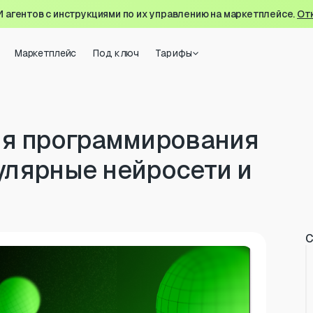
И агентов с инструкциями по их управлению на маркетплейсе.
От
Маркетплейс
Под ключ
Тарифы
я программирования
пулярные нейросети и
С