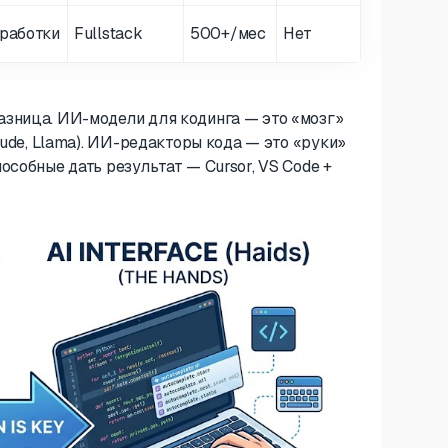
работки
Fullstack
500+/мес
Нет
зница. ИИ-модели для кодинга — это «мозг»
aude, Llama). ИИ-редакторы кода — это «руки»
особные дать результат — Cursor, VS Code +