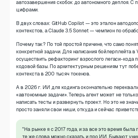
автозавершения скобок до автономного деплоя. С 
цифрами.
В двух словах: GitHub Copilot — это эталон автодо
контекстов, а Claude 3.5 Sonnet — чемпион по обраб
Почему так? По той простой причине, что само поня
конкретной задачи. Для написания бойлерплейта в V
осуществить рефакторинг взрослого легаси-кода п
кодовой базы. По архитектурным решениям тут поб
контекста в 200 тысяч токенов.
А в 2026 г. ИИ для кодинга окончательно переква
«автономные задачи». Теперь агент может не только
написать тесты и развернуть проект. Но это не знач
просто заняли свои ниши, откуда и сейчас приветст
"На рынке я с 2017 года, и за все это время была
те же слова можно сказать и про ИИ. Бывают ун