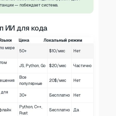
танции — побеждает система.
п ИИ для кода
Языки
Цена
Локальный режим
по мере
50+
$10/мес
Нет
стом
JS, Python, Go
$20/мес
Частично
Все
решения
20$/мес
Нет
популярные
 для
30+
Бесплатно
Нет
Python, C++,
флайн
Бесплатно
Да
Rust