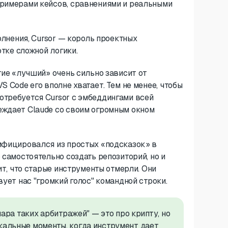
примерами кейсов, сравнениями и реальными
полнения, Cursor — король проектных
отке сложной логики.
тие «лучший» очень сильно зависит от
S Code его вполне хватает. Тем не менее, чтобы
отребуется Cursor с эмбеддингами всей
еждает Claude со своим огромным окном
лифицировался из простых «подсказок» в
 самостоятельно создать репозиторий, но и
ит, что старые инструменты отмерли. Они
вует нас "громкий голос" командной строки.
 пара таких арбитражей" — это про крипту, но
икальные моменты, когда инструмент дает