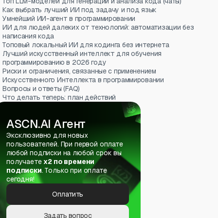
Топ LLM-моделей для генерации и анализа кода (чаты)
Как выбрать лучший ИИ под задачу и под язык
Умнейший ИИ-агент в программировании
ИИ для людей далеких от технологий: автоматизации без
написания кода
Топовый локальный ИИ для кодинга без интернета
Лучший искусственный интеллект для обучения
программированию в 2026 году
Риски и ограничения, связанные с применением
Искусственного Интеллекта в программировании
Вопросы и ответы (FAQ)
Что делать теперь: план действий
ASCN.AI Агент
Эксклюзивно для новых
пользователей. При первой оплате
любой подписки на любой срок вы
получаете
х2 по времени
подписки
. Только при оплате
сегодня!
Оплатить
Задать вопрос