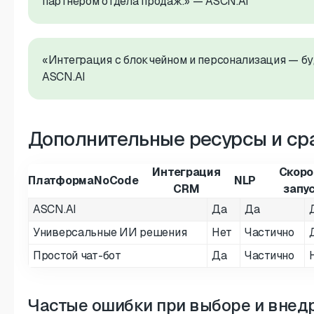
партнёром отдела продаж.» — ASCN.AI
«Интеграция с блокчейном и персонализация — б
ASCN.AI
Дополнительные ресурсы и ср
Интеграция
Скоро
Платформа
NoCode
NLP
CRM
запу
ASCN.AI
Да
Да
Универсальные ИИ решения
Нет
Частично
Простой чат-бот
Да
Частично
Частые ошибки при выборе и вне