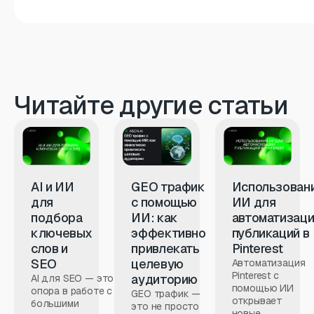
Читайте другие статьи
AI и ИИ
GEO трафик
Использован
для
с помощью
ИИ для
подбора
ИИ: как
автоматизац
ключевых
эффективно
публикаций в
слов и
привлекать
Pinterest
SEO
целевую
Автоматизация
Pinterest с
аудиторию
AI для SEO — это
помощью ИИ
опора в работе с
GEO трафик —
открывает
большими
это не просто
новые