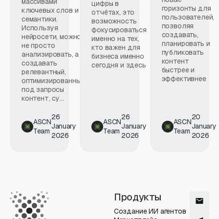
массивами
цифры в
горизонты для
ключевых слов и
отчётах, это
пользователей,
семантики.
возможность
позволяя
Используя
фокусироваться
создавать,
нейросети, можно
именно на тех,
планировать и
не просто
кто важен для
публиковать
анализировать, а
бизнеса именно
контент
создавать
сегодня и здесь
быстрее и
релевантный,
эффективнее
оптимизированный
под запросы
контент, су...
26
26
20
ASCN
ASCN
ASCN
January
January
January
Team
Team
Team
2026
2026
2026
Продукты
Создание ИИ агентов