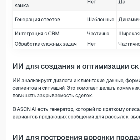
Нет
Да
языка
Генерация ответов
Шаблонные
Динамич
Интеграция с CRM
Частично
Широкая
Обработка сложных задач
Нет
Частичн
ИИ для создания и оптимизации с
ИИ анализирует диалоги и клиентские данные, форм
сегментов и ситуаций. Это помогает делать коммуни
повышать закрываемость сделок.
В ASCN.AI есть генератор, который по краткому опис
вариантов продающих сообщений для рассылок, звон
ИИ для построения воронки прод