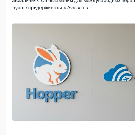
авиалиниях. Он незаменим для международных переле
лучше придерживаться Aviasales.