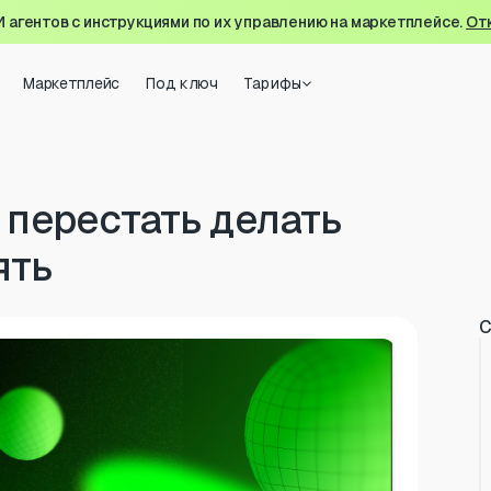
И агентов с инструкциями по их управлению на маркетплейсе.
От
Маркетплейс
Под ключ
Тарифы
 перестать делать
ять
С