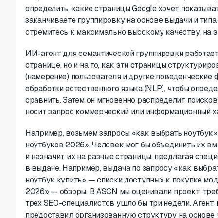
определить, какие страницы Google хочет показыва
заканчиваете группировку на основе выдачи и типа ко
стремитесь к максимально высокому качеству, на э
ИИ-агент для семантической группировки работает 
странице, но и на то, как эти страницы структурир
(намерение) пользователя и другие поведенческие 
обработки естественного языка (NLP), чтобы определ
сравнить. Затем он мгновенно распределит поисковы
носит запрос коммерческий или информационный х
Например, возьмем запросы «как выбрать ноутбук»,
ноутбуков 2026». Человек мог бы объединить их вм
и назначит их на разные страницы, предлагая спец
в выдаче. Например, выдача по запросу «как выбра
ноутбук купить» — списки доступных к покупке мод
2026» — обзоры. В ASCN мы оценивали проект, треб
трех SEO-специалистов ушло бы три недели. Агент 
предоставил организованную структуру на основе ч