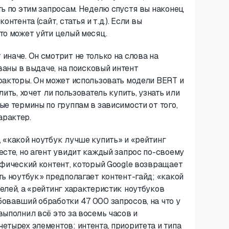
ть по этим запросам. Неделю спустя вы наконец
нтента (сайт, статья и т.д.). Если вы
то может уйти целый месяц.
иначе. Он смотрит не только на слова на
ованы в выдаче, на поисковый интент
факторы. Он может использовать модели BERT и
ить, хочет ли пользователь купить, узнать или
е термины по группам в зависимости от того,
арактер.
 «какой ноутбук лучше купить» и «рейтинг
есте, но агент увидит каждый запрос по-своему
ифический контент, который Google возвращает
ть ноутбук» предполагает контент-гайд; «какой
елей, а «рейтинг характеристик ноутбуков
овавший обработки 47 000 запросов, на что у
выполнил всё это за восемь часов и
етырех элементов: интента, приоритета и типа