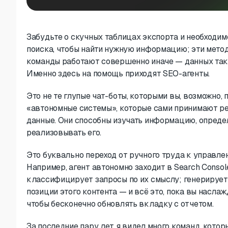
Забудьте о скучных таблицах экспорта и необходи
поиска, чтобы найти нужную информацию; эти мето
команды работают совершенно иначе — данных так м
Именно здесь на помощь приходят SEO-агенты.
Это не те глупые чат-боты, которыми вы, возможно,
«автономные системы», которые сами принимают ре
данные. Они способны изучать информацию, определ
реализовывать его.
Это буквально переход от ручного труда к управ
Например, агент автономно заходит в Search Consol
классифицирует запросы по их смыслу; генерирует
позиции этого контента — и всё это, пока вы насла
чтобы бесконечно обновлять вкладку с отчетом.
За последние пару лет я видел много команд, котор