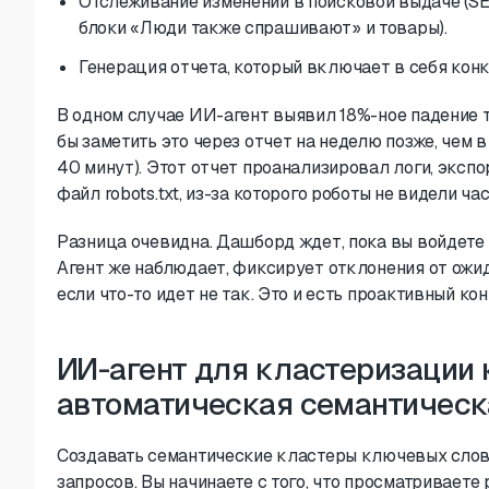
Отслеживание изменений в поисковой выдаче (SER
блоки «Люди также спрашивают» и товары).
Генерация отчета, который включает в себя конк
В одном случае ИИ-агент выявил 18%-ное падение т
бы заметить это через отчет на неделю позже, чем в
40 минут). Этот отчет проанализировал логи, эксп
файл robots.txt, из-за которого роботы не видели ч
Разница очевидна. Дашборд ждет, пока вы войдете
Агент же наблюдает, фиксирует отклонения от ожид
если что-то идет не так. Это и есть проактивный кон
ИИ-агент для кластеризации
автоматическая семантическ
Создавать семантические кластеры ключевых слов с
запросов. Вы начинаете с того, что просматриваете 