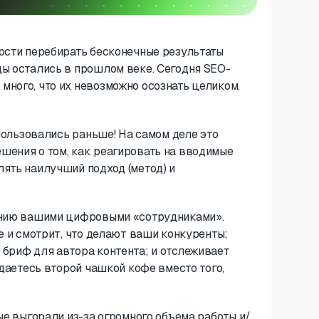
мости перебирать бесконечные результаты
ды остались в прошлом веке. Сегодня SEO-
ного, что их невозможно осознать целиком.
 пользовались раньше! На самом деле это
шения о том, как реагировать на вводимые
ять наилучший подход (метод) и
лению вашими цифровыми «сотрудниками».
e и смотрит, что делают ваши конкуренты;
 бриф для автора контента; и отслеживает
ждаетесь второй чашкой кофе вместо того,
ые выгорали из-за огромного объема работы и/