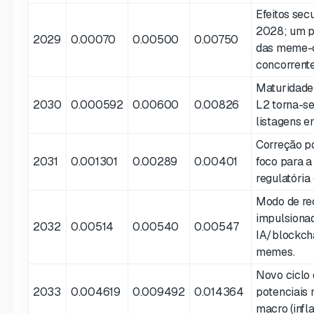
Efeitos sec
2028; um p
2029
0.00070
0.00500
0.00750
das meme-c
concorrente
Maturidade
2030
0.000592
0.00600
0.00826
L2 torna-se
listagens e
Correção pó
2031
0.001301
0.00289
0.00401
foco para a 
regulatória 
Modo de re
impulsiona
2032
0.00514
0.00540
0.00547
IA/blockcha
memes.
Novo ciclo 
2033
0.004619
0.009492
0.014364
potenciais 
macro (infla