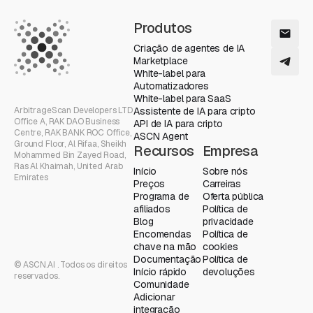
Produtos
Criação de agentes de IA
Marketplace
White-label para
Automatizadores
White-label para SaaS
ArbitrageScan Developers LTD
Assistente de IA para cripto
Office A, RAK DAO Business
API de IA para cripto
Centre, RAK BANK ROC Office,
ASCN Agent
Ground Floor, Al Rifaa, Sheikh
Recursos
Empresa
Mohammed Bin Zayed Road,
Ras Al Khaimah, United Arab
Início
Sobre nós
Emirates
Preços
Carreiras
Programa de
Oferta pública
afiliados
Política de
Blog
privacidade
Encomendas
Política de
chave na mão
cookies
Documentação
Política de
© ASCN.AI . Todos os direitos
Início rápido
devoluções
reservados.
Comunidade
Adicionar
integração