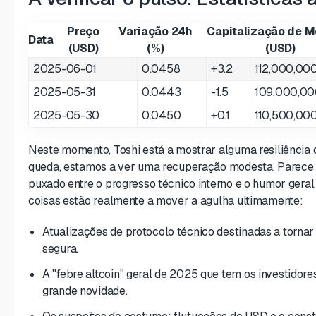
Preço
Variação 24h
Capitalização de 
Data
(USD)
(%)
(USD)
2025-06-01
0.0458
+3.2
112,000,00
2025-05-31
0.0443
-1.5
109,000,0
2025-05-30
0.0450
+0.1
110,500,00
Neste momento, Toshi está a mostrar alguma resiliência
queda, estamos a ver uma recuperação modesta. Parece q
puxado entre o progresso técnico interno e o humor gera
coisas estão realmente a mover a agulha ultimamente:
Atualizações de protocolo técnico destinadas a tornar
segura.
A "febre altcoin" geral de 2025 que tem os investidore
grande novidade.