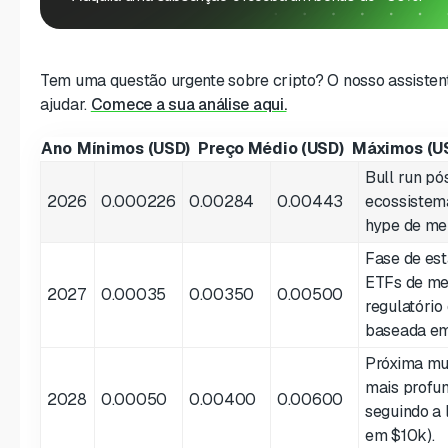
Tem uma questão urgente sobre cripto? O nosso assistent
ajudar.
Comece a sua análise aqui.
Ano
Mínimos (USD)
Preço Médio (USD)
Máximos (U
Bull run pó
2026
0.000226
0.00284
0.00443
ecossistema
hype de me
Fase de est
ETFs de me
2027
0.00035
0.00350
0.00500
regulatório
baseada em
Próxima mud
mais profu
2028
0.00050
0.00400
0.00600
seguindo a 
em $10k).