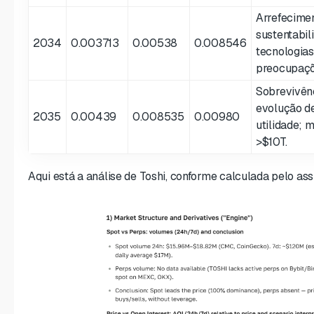
Arrefecime
sustentabi
2034
0.003713
0.00538
0.008546
tecnologia
preocupaçõ
Sobrevivênc
evolução de
2035
0.00439
0.008535
0.00980
utilidade; 
>$10T.
Aqui está a análise de Toshi, conforme calculada pelo ass