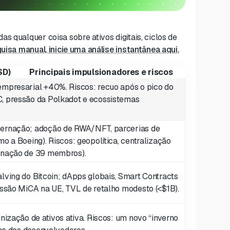
s qualquer coisa sobre ativos digitais, ciclos de
quisa manual, inicie uma análise instantânea aqui.
SD)
Principais impulsionadores e riscos
empresarial +40%. Riscos: recuo após o pico do
, pressão da Polkadot e ecossistemas
vernação; adoção de RWA/NFT, parcerias de
o a Boeing). Riscos: geopolítica, centralização
rnação de 39 membros).
lving do Bitcoin; dApps globais, Smart Contracts
essão MiCA na UE, TVL de retalho modesto (<$1B).
nização de ativos ativa. Riscos: um novo “inverno