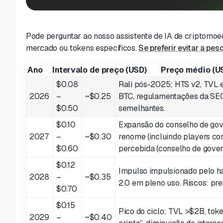
Pode perguntar ao nosso assistente de IA de criptomoeda
mercado ou tokens específicos.
Se preferir evitar a pes
Ano
Intervalo de preço (USD)
Preço médio (U
$0.08
Rali pós-2025; HTS v2, TVL 
2026
–
~$0.25
BTC, regulamentações da SEC
$0.50
semelhantes.
$0.10
Expansão do conselho de go
2027
–
~$0.30
renome (incluindo players com
$0.60
percebida (conselho de gove
$0.12
Impulso impulsionado pelo ha
2028
–
~$0.35
2.0 em pleno uso. Riscos: pr
$0.70
$0.15
Pico do ciclo; TVL >$2B, toke
2029
–
~$0.40