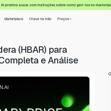
A prontos a usar, com instruções sobre como geri-los no marketp
Marketplace
Chave na mão
Preços
dera (HBAR) para
Completa e Análise
O