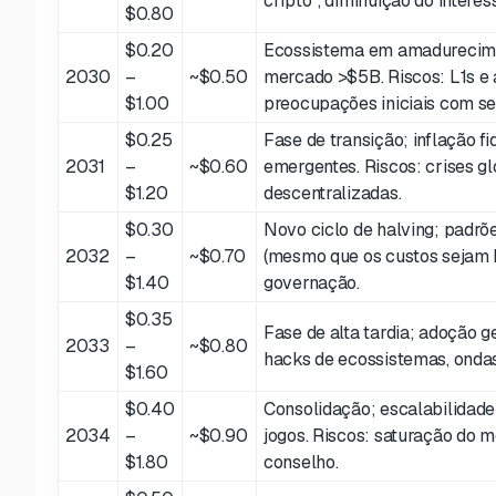
cripto”, diminuição do intere
$0.80
$0.20
Ecossistema em amadurecimen
2030
–
~$0.50
mercado >$5B. Riscos: L1s e a
$1.00
preocupações iniciais com se
$0.25
Fase de transição; inflação f
2031
–
~$0.60
emergentes. Riscos: crises gl
$1.20
descentralizadas.
$0.30
Novo ciclo de halving; padrõ
2032
–
~$0.70
(mesmo que os custos sejam ba
$1.40
governação.
$0.35
Fase de alta tardia; adoção 
2033
–
~$0.80
hacks de ecossistemas, ondas
$1.60
$0.40
Consolidação; escalabilidade
2034
–
~$0.90
jogos. Riscos: saturação do 
$1.80
conselho.