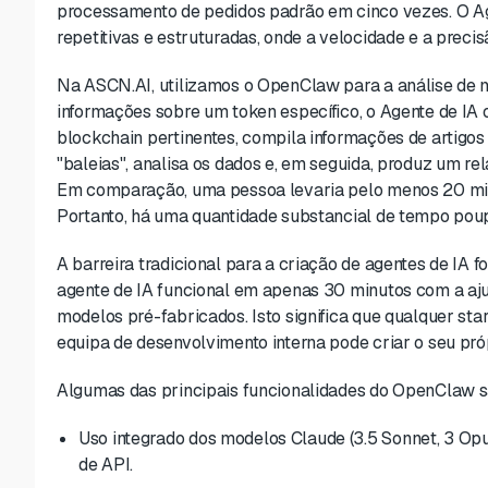
processamento de pedidos padrão em cinco vezes. O Ag
repetitivas e estruturadas, onde a velocidade e a precisã
Na ASCN.AI, utilizamos o OpenClaw para a análise de mo
informações sobre um token específico, o Agente de IA
blockchain pertinentes, compila informações de artigos 
"baleias", analisa os dados e, em seguida, produz um re
Em comparação, uma pessoa levaria pelo menos 20 mi
Portanto, há uma quantidade substancial de tempo pou
A barreira tradicional para a criação de agentes de IA 
agente de IA funcional em apenas 30 minutos com a ajud
modelos pré-fabricados. Isto significa que qualquer s
equipa de desenvolvimento interna pode criar o seu próp
Algumas das principais funcionalidades do OpenClaw s
Uso integrado dos modelos Claude (3.5 Sonnet, 3 O
de API.