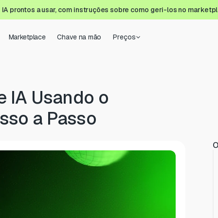
A prontos a usar, com instruções sobre como geri-los no marketp
Marketplace
Chave na mão
Preços
e IA Usando o
sso a Passo
O